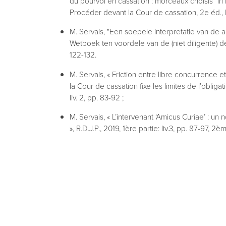
du pourvoi en cassation : morceaux choisis" i
Procéder devant la Cour de cassation, 2e éd., 
M. Servais, "Een soepele interpretatie van de a
Wetboek ten voordele van de (niet diligente) der
122-132.
M. Servais, « Friction entre libre concurrence 
la Cour de cassation fixe les limites de l’oblig
liv. 2, pp. 83-92 ;
M. Servais, « L’intervenant ‘Amicus Curiae’ : un
», R.D.J.P., 2019, 1ère partie: liv.3, pp. 87-97, 2ème
M. Servais, « Kunnen de ontbinding van de ov
schadebeding tegelijkertijd worden gevorderd?”,
M. Servais, “La taxation des honoraires du médi
(encore) au diapason avec le texte légal ? », R.
P. Lefebvre et M. Servais, « Les différents rég
l’exécution de sentences arbitrales établis pa