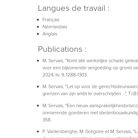
Langues de travail :
Français
Néerlandais
Anglais
Publications :
M. Servais, "Komt alle werkelijke schade gel
voor een bijkomende vergoeding op grond van 
2024, liv. 9, 1288-1303.
M. Servais, "Let op voor de gerechtsdeurwaard
grenzen van zijn ambt te overschrijden ...", T.I.B.
M. Servais, "Een nieuw aansprakelijkheidsrisic
onroerende goederen met stedenbouwkundige in
358.
P. Vanlersberghe, M. Grégoire et M. Servais, "