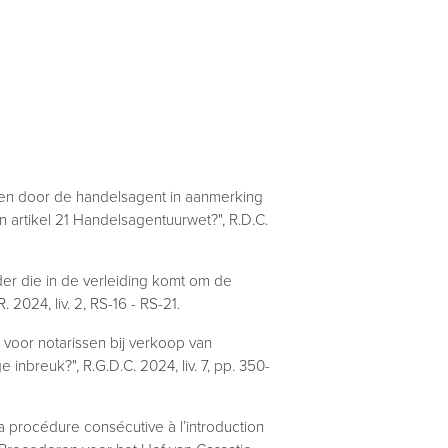
eden door de handelsagent in aanmerking
artikel 21 Handelsagentuurwet?", R.D.C.
er die in de verleiding komt om de
R. 2024, liv. 2, RS-16 - RS-21.
o voor notarissen bij verkoop van
breuk?", R.G.D.C. 2024, liv. 7, pp. 350-
La procédure consécutive à l’introduction