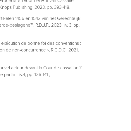
n Procederen voor het Hof van Cassatie –
Knops Publishing, 2023, pp. 393-418.
rtikelen 1456 en 1542 van het Gerechtelijk
de-beslagene?", R.D.J.P., 2023, liv. 3, pp.
et exécution de bonne foi des conventions :
ation de non-concurrence », R.G.D.C., 2021,
 nouvel acteur devant la Cour de cassation ?
 partie : liv.4, pp. 126-141 ;
ereenkomst en de betaling van een
 R.G.D.C., 2019, liv.2, pp. 78-87;
ateur de dettes : la pratique est-elle
G.D.C., 2018/5, pp. 261-285 ;
imes organisant la reconnaissance et
r la Convention de New York du 10 juin 1958