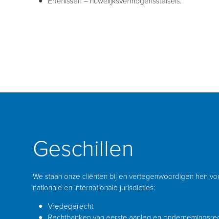
Erfenissen – huwelijksvermogensstelsels.
Geschillen
We staan onze cliënten bij en vertegenwoordigen hen v
nationale en internationale jurisdicties:
Vredegerecht
Rechtbanken van eerste aanleg en ondernemingsre