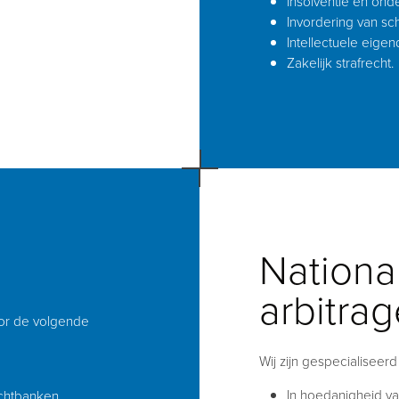
Insolventie en ond
Invordering van sc
Intellectuele eige
Zakelijk strafrecht.
Nationa
arbitra
oor de volgende
Wij zijn gespecialiseerd 
In hoedanigheid va
chtbanken.