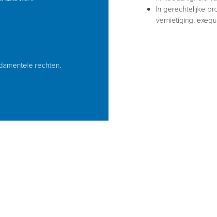
In gerechtelijke pr
vernietiging, exequa
damentele rechten.