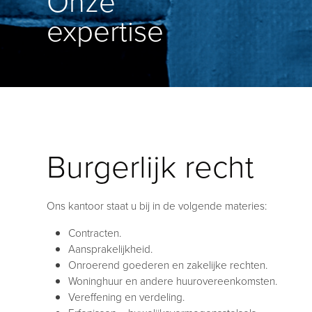
Onze
expertise
Burgerlijk recht
Ons kantoor staat u bij in de volgende materies:
Contracten.
Aansprakelijkheid.
Onroerend goederen en zakelijke rechten.
Woninghuur en andere huurovereenkomsten.
Vereffening en verdeling.