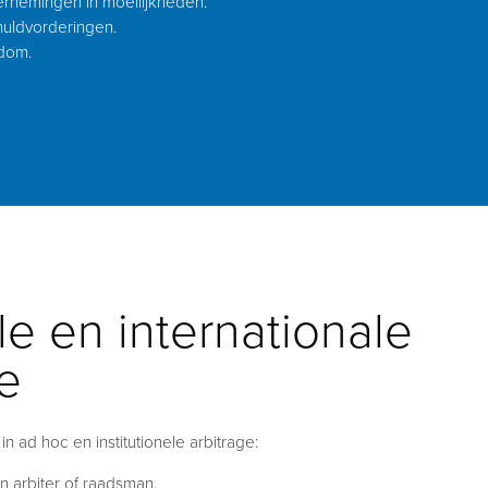
ernemingen in moeilijkheden.
huldvorderingen.
ndom.
le en internationale
ge
in ad hoc en institutionele arbitrage:
n arbiter of raadsman.