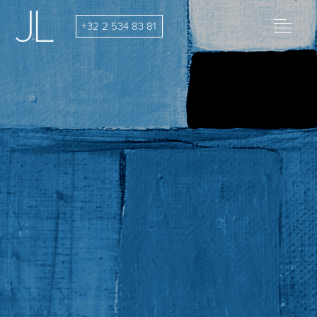
Skip
to
+32 2 534 83 81
content